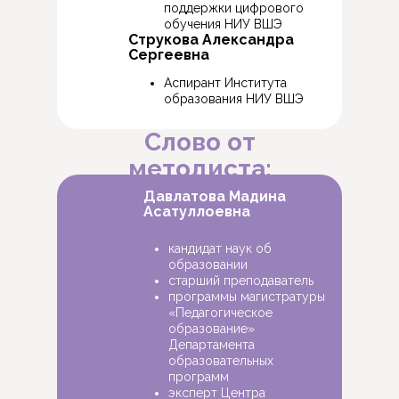
поддержки цифрового
обучения НИУ ВШЭ
Струкова Александра
Сергеевна
Аспирант Института
образования НИУ ВШЭ
Слово от
методиста:
Давлатова Мадина
Асатуллоевна
кандидат наук об
образовании
старший преподаватель
программы магистратуры
«Педагогическое
образование»
Департамента
образовательных
программ
эксперт Центра