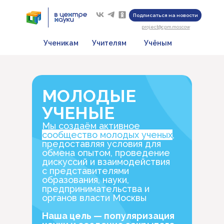
Подписаться на новости
project@cpm.moscow
Ученикам
Учителям
Учёным
МОЛОДЫЕ
УЧЕНЫЕ
Мы создаём активное
сообщество молодых ученых
,
предоставляя условия для
обмена опытом, проведение
дискуссий и взаимодействия
с представителями
образования, науки,
предпринимательства и
органов власти Москвы
Наша цель — популяризация