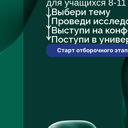
для учащихся 8-11
Выбери тему
Проведи исслед
Выступи на кон
Поступи в униве
Старт отборочного этап