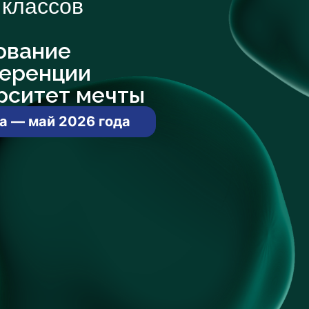
 классов
ование
ференции
рситет мечты
а — май 2026 года