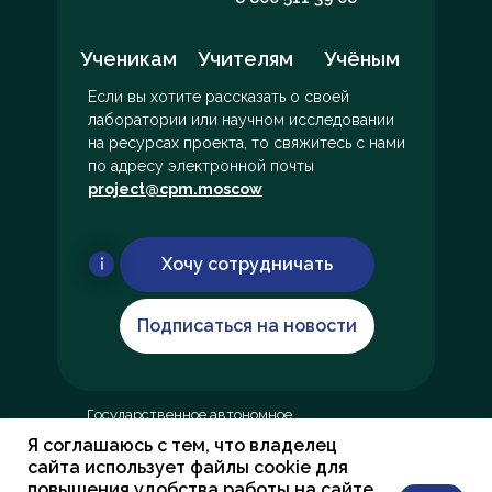
Ученикам
Учителям
Учёным
Если вы хотите рассказать о своей
лаборатории или научном исследовании
на ресурсах проекта, то свяжитесь с нами
по адресу электронной почты
project@cpm.moscow
Хочу сотрудничать
Подписаться на новости
Государственное автономное
образовательное учреждение
Я соглашаюсь с тем, что владелец
дополнительного профессионального
сайта использует файлы cookie для
образования города Москвы «Центр
повышения удобства работы на сайте,