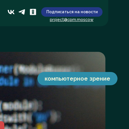
Подписаться на новости
project@cpm.moscow
компьютерное зрение