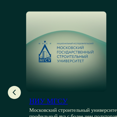
НИУ МГСУ
олее
Московский строительный университе
профильный вуз с более чем полутор