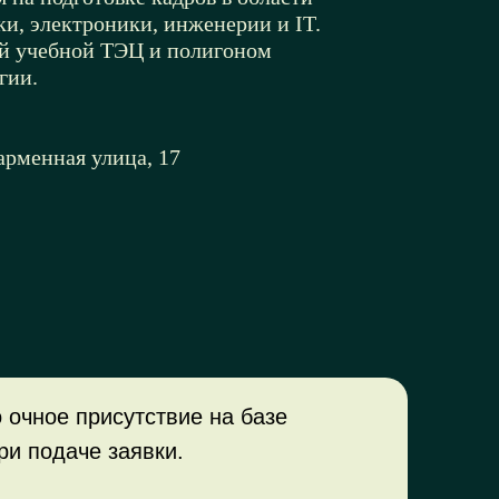
ки, электроники, инженерии и IT.
уни
ой учебной ТЭЦ и полигоном
обр
гии.
в к
лин
арменная улица, 17
Адр
уто
очное присутствие на базе
ри подаче заявки.