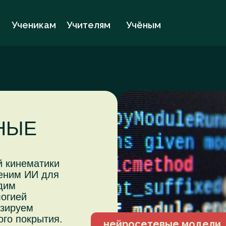
Ученикам
Учителям
Учёным
НЫЕ
й кинематики
еним ИИ для
дим
логией
озируем
ого покрытия.
нейросетевые модели