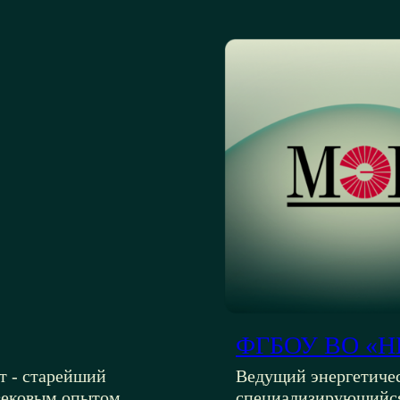
ФГБОУ ВО «Н
т - старейший
Ведущий энергетичес
авековым опытом
специализирующийся 