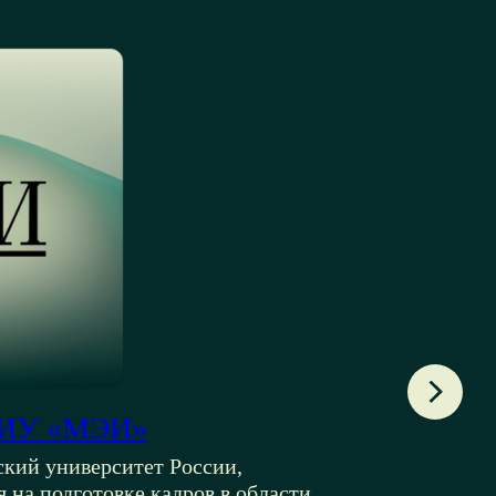
ИУ «МЭИ»
Ф
кий университет России,
Мос
на подготовке кадров в области
реа