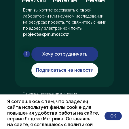
Ученикам
Учителям
Учёным
Если вы хотите рассказать о своей
лаборатории или научном исследовании
на ресурсах проекта, то свяжитесь с нами
по адресу электронной почты
project@cpm.moscow
Хочу сотрудничать
Подписаться на новости
Государственное автономное
образовательное учреждение
Я соглашаюсь с тем, что владелец
дополнительного профессионального
сайта использует файлы cookie для
образования города Москвы «Центр
повышения удобства работы на сайте,
OK
педагогического мастерства»
сервис Яндекс.Метрика. Оставаясь
119270, г Москва, ул Хамовнический Вал, д 6
на сайте, я соглашаюсь с политикой
ИНН 7725618950, ОГРН 1077761137222