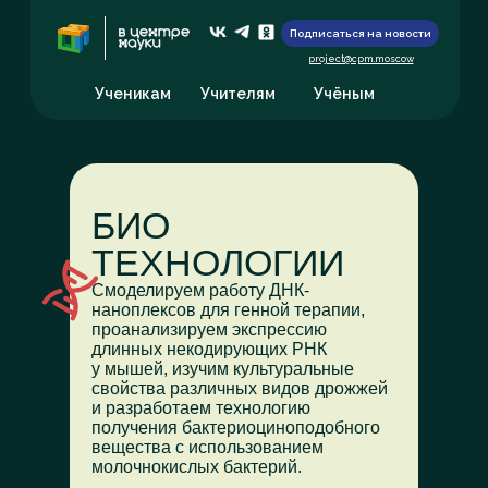
Подписаться на новости
project@cpm.moscow
Ученикам
Учителям
Учёным
БИО
ТЕХНОЛОГИИ
Смоделируем работу ДНК-
наноплексов для генной терапии,
проанализируем экспрессию
длинных некодирующих РНК
у мышей, изучим культуральные
свойства различных видов дрожжей
и разработаем технологию
получения бактериоциноподобного
вещества с использованием
молочнокислых бактерий.