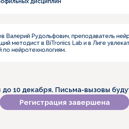
рофильных дисциплин
в Валерий Рудольфович, преподаватель ней
ий методист в BiTronics Lab и в Лиге увлека
й по нейротехнологиям.
 до 10 декабря. Письма-вызовы будут
Регистрация завершена