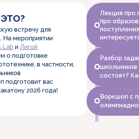
Лекция про
 ЭТО?
про образов
поступления
кую встречу для
интересует
. На мероприятии
s Lab
и
Лигой
м о подготовке
Разбор зад
тотехнике, в частности,
школьников 
льников
состоят? Ка
п подготовит вас
акатону 2026 года!
Воркшоп с 
олимпиадно