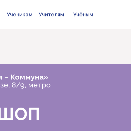
Ученикам
Учителям
Учёным
я
– Коммуна»
е, 8/9, метро
КШОП