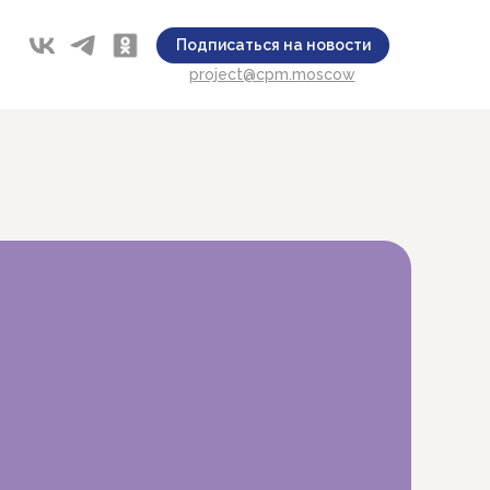
Подписаться на новости
project@cpm.moscow