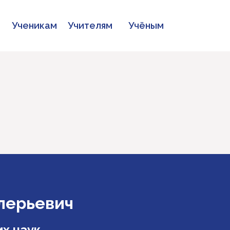
Ученикам
Учителям
Учёным
лерьевич
х наук