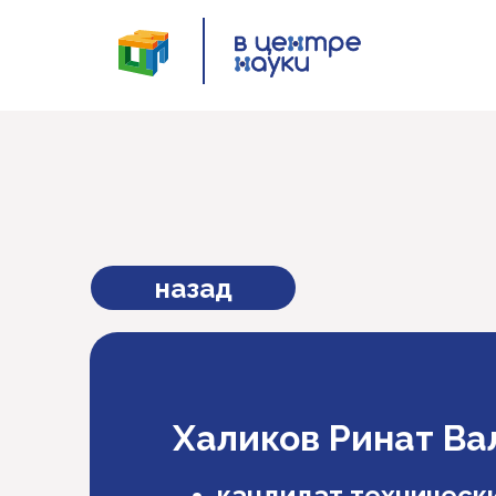
назад
Халиков Ринат Ва
кандидат технически