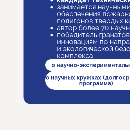
занимается научными
обеспечения пожарно
полигонов твердых 
автор более 70 науч
победитель гранатов
инновациям по напр
и экологической без
комплекса
о научно-эксперименталь
о научных кружках (долгос
программа)