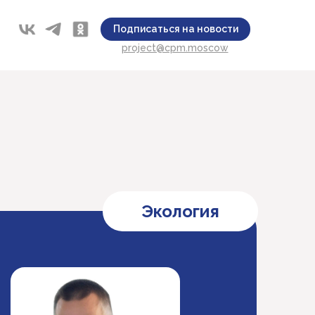
Подписаться на новости
project@cpm.moscow
Экология