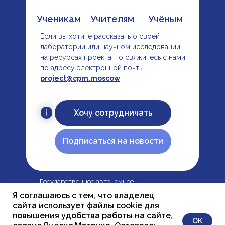
Ученикам
Учителям
Учёным
Если вы хотите рассказать о своей
лаборатории или научном исследовании
на ресурсах проекта, то свяжитесь с нами
по адресу электронной почты
project@cpm.moscow
Хочу сотрудничать
Подписаться на новости
Государственное автономное
образовательное учреждение
Я соглашаюсь с тем, что владелец
дополнительного профессионального
сайта использует файлы cookie для
образования города Москвы «Центр
повышения удобства работы на сайте,
OK
педагогического мастерства»