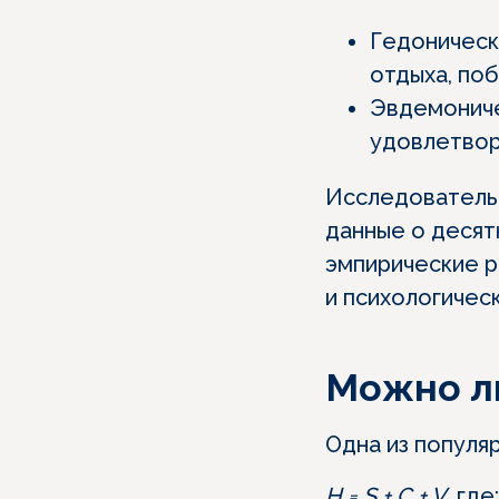
Гедоническ
отдыха, по
Эвдемониче
удовлетвор
Исследовательс
данные о десят
эмпирические р
и психологичес
Можно ли
Одна из популя
H = S + C + V
, где: