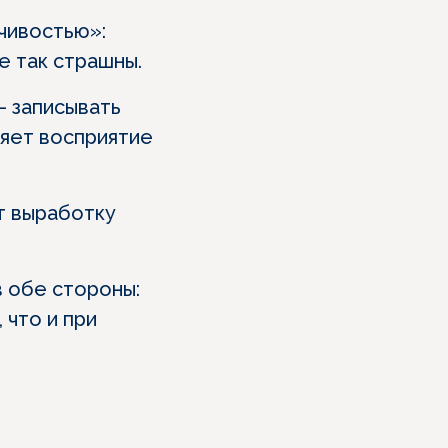
чивостью»:
е так страшны.
— записывать
няет восприятие
т выработку
в обе стороны:
 что и при