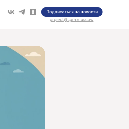
Подписаться на новости
project@cpm.moscow