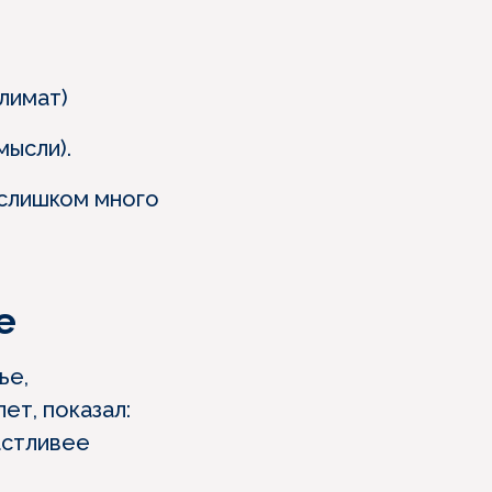
лимат)
мысли).
 слишком много
е
ье,
ет, показал:
астливее