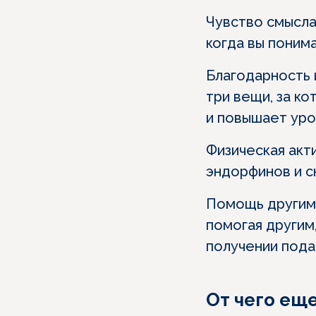
Чувство смысла
когда вы поним
Благодарность 
три вещи, за к
и повышает уро
Физическая акт
эндорфинов и с
Помощь другим.
помогая другим,
получении пода
От чего еще