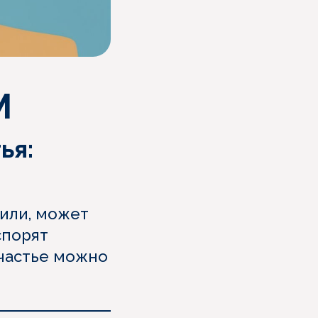
М
ья:
 или, может
спорят
счастье можно