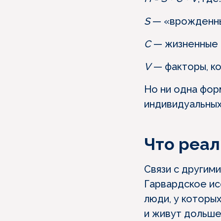
S
— «врожденны
C
— жизненные о
V
— факторы, ко
Но ни одна фор
индивидуальных
Что реал
Связи с другим
Гарвардское ис
люди, у которы
и живут дольше