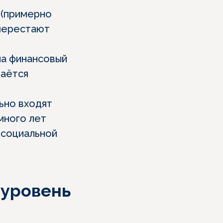
 (примерно
 перестают
на финансовый
таётся
ьно входят
много лет
 социальной
 уровень