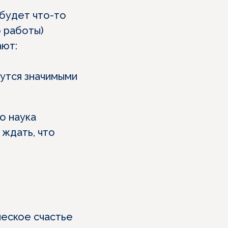
 будет что-то
о работы)
ают:
жутся значимыми
о наука
 ждать, что
ческое счастье