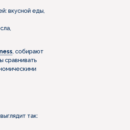
й: вкусной еды,
сла,
iness
, собирают
бы сравнивать
ономическими
выглядит так: