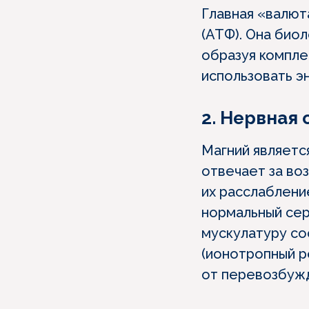
Главная «валют
(АТФ). Она биол
образуя компле
использовать э
2. Нервная
Магний являетс
отвечает за во
их расслаблени
нормальный сер
мускулатуру со
(ионотропный р
от перевозбуж