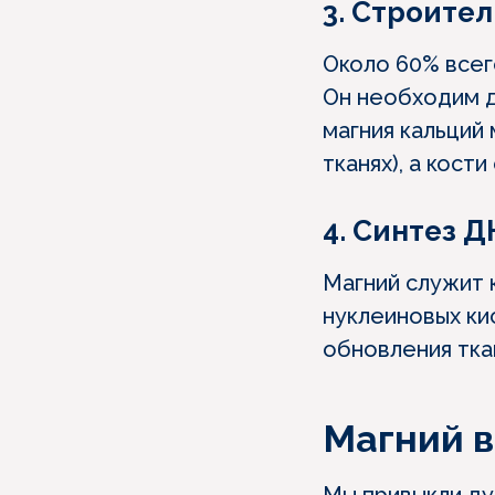
3. Строите
Около 60% всего
Он необходим д
магния кальций 
тканях), а кост
4. Синтез Д
Магний служит 
нуклеиновых ки
обновления тка
Магний 