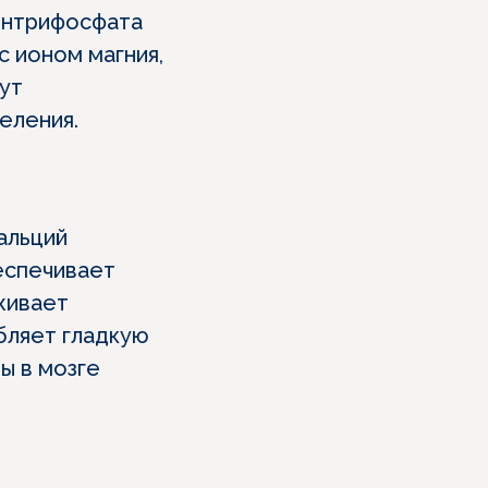
интрифосфата
с ионом магния,
ут
еления.
альций
еспечивает
живает
бляет гладкую
ы в мозге