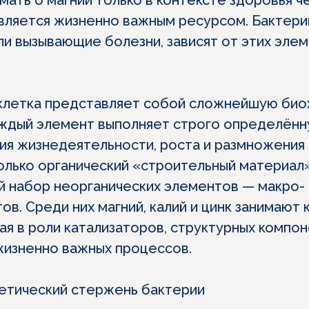
мать о магнии только в контексте здоровья че
вляется жизненно важным ресурсом. Бактери
ли вызывающие болезни, зависят от этих элем
 клетка представляет собой сложнейшую би
аждый элемент выполняет строго определённ
я жизнедеятельности, роста и размножения
олько органический «строительный материал»
лый набор неорганических элементов — макро-
ов. Среди них магний, калий и цинк занимают
пая в роли катализаторов, структурных компо
жизненно важных процессов.
етический стержень бактерии