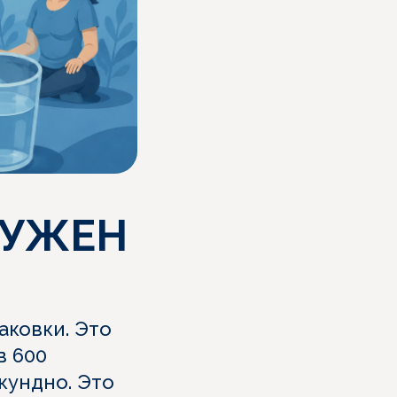
НУЖЕН
аковки. Это
в 600
кундно. Это