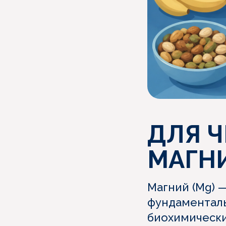
ДЛЯ Ч
МАГН
Магний (Mg) —
фундаменталь
биохимически