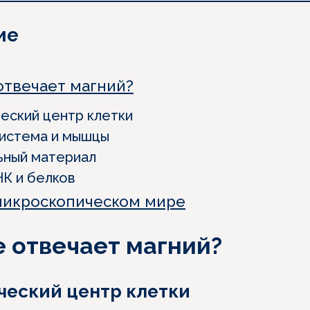
ие
отвечает магний?
ческий центр клетки
система и мышцы
ьный материал
НК и белков
микроскопическом мире
е отвечает магний?
ический центр клетки