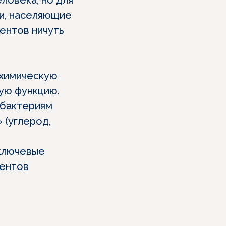
ловека, но для
и, населяющие
ентов ничуть
охимическую
ую функцию.
 бактериям
 (углерод,
 ключевые
нентов