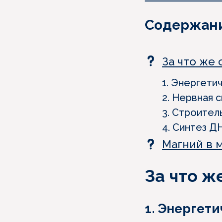
Содержан
За что же 
1. Энергети
2. Нервная 
3. Строител
4. Синтез Д
Магний в 
За что ж
1. Энергет