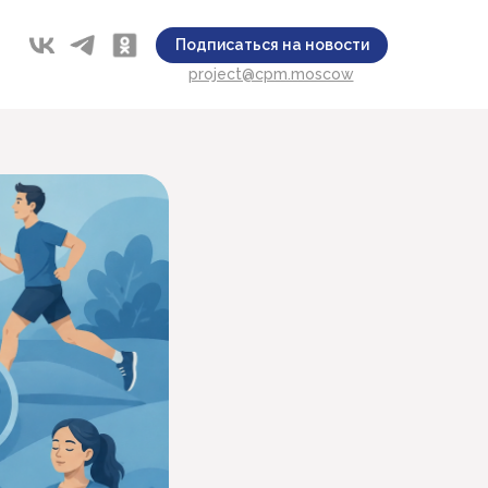
Подписаться на новости
project@cpm.moscow