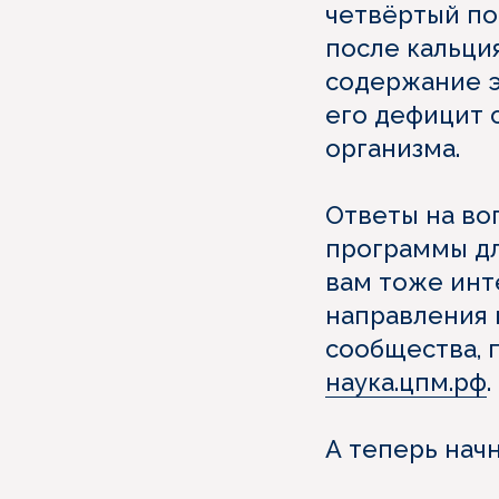
четвёртый по
после кальция
содержание э
его дефицит 
организма.
Ответы на воп
программы дл
вам тоже ин
направления 
сообщества, 
наука.цпм.рф
.
А теперь нач