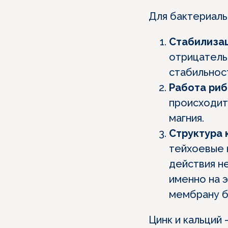
Для бактериаль
Стабилизац
отрицатель
стабильнос
Работа риб
происходит
магния.
Структура 
тейхоевые 
действия н
именно на э
мембрану б
Цинк и кальций 