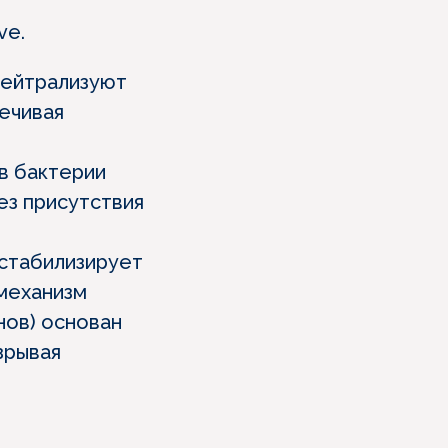
ve.
нейтрализуют
ечивая
 в бактерии
ез присутствия
 стабилизирует
 механизм
нов) основан
зрывая