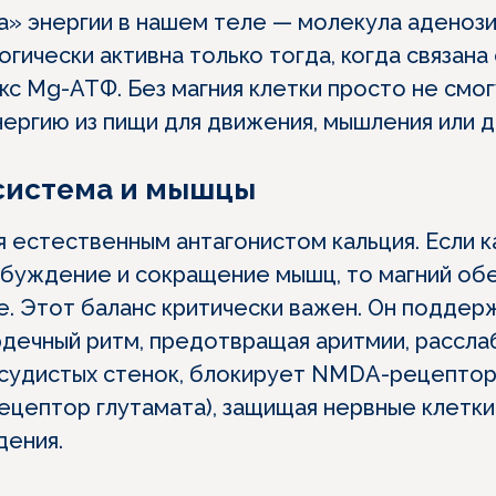
а» энергии в нашем теле — молекула аденоз
огически активна только тогда, когда связана 
кс Mg-АТФ. Без магния клетки просто не смог
нергию из пищи для движения, мышления или д
 система и мышцы
я естественным антагонистом кальция. Если к
збуждение и сокращение мышц, то магний об
е. Этот баланс критически важен. Он поддер
дечный ритм, предотвращая аритмии, рассла
судистых стенок, блокирует NMDA-рецептор
ецептор глутамата), защищая нервные клетки
дения.