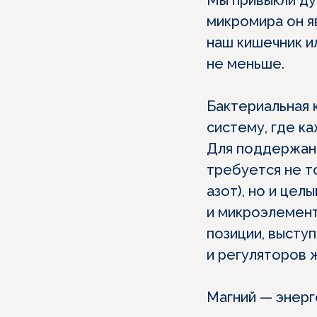
Мы привыкли ду
микромира он я
наш кишечник и
не меньше.
Бактериальная
систему, где к
Для поддержани
требуется не т
азот), но и це
и микроэлемент
позиции, высту
и регуляторов 
Магний — энерг