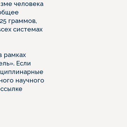
изме человека
 общее
25 граммов,
всех системах
в рамках
ль». Если
сциплинарные
ного научного
 ссылке